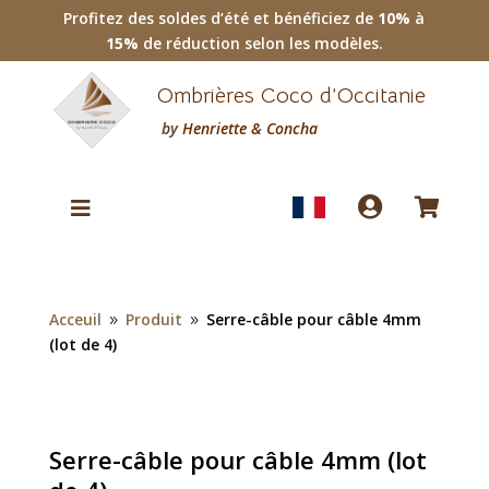
Profitez des soldes d’été et bénéficiez de
10%
à
15%
de réduction selon les modèles.
Ombrières Coco d’Occitanie
by
Henriette & Concha



Acceuil
Produit
Serre-câble pour câble 4mm
9
9
(lot de 4)
Serre-câble pour câble 4mm (lot