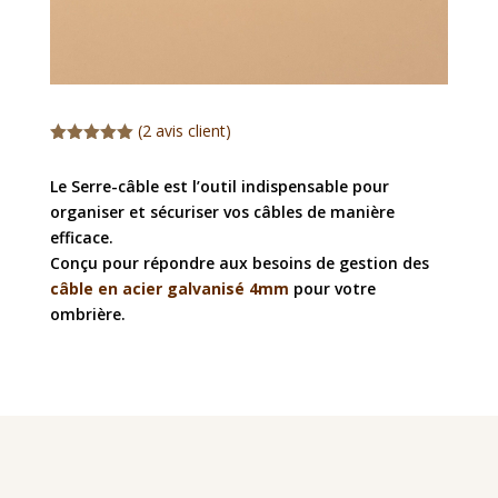
(
2
avis client)
Noté
5.00
sur 5
Le Serre-câble est l’outil indispensable pour
basé sur
notations
organiser et sécuriser vos câbles de manière
client
efficace.
Conçu pour répondre aux besoins de gestion des
câble en acier galvanisé 4mm
pour votre
ombrière.