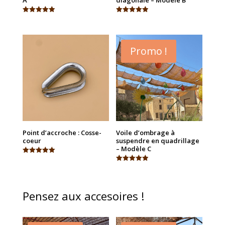
Note
Note
4.93
4.94
sur 5
sur 5
Promo !
Point d’accroche : Cosse-
Voile d’ombrage à
coeur
suspendre en quadrillage
– Modèle C
Note
5.00
Note
sur 5
4.91
sur 5
Pensez aux accesoires !