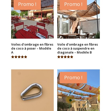
Promo !
Promo !
Voiles d’ombrage en fibres
Voile d’ombrage en fibres
de coco à poser – Modèle
de coco à suspendre en
A
diagonale – Modèle B
Note
Note
4.93
4.94
sur 5
sur 5
Promo !