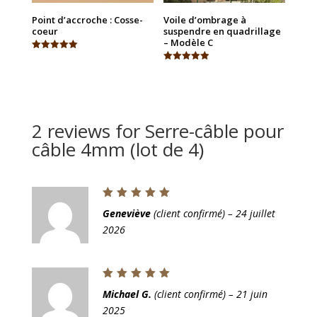
Point d’accroche : Cosse-
Voile d’ombrage à
coeur
suspendre en quadrillage
– Modèle C
Note
5.00
Note
sur 5
4.91
sur 5
2 reviews for
Serre-câble pour
câble 4mm (lot de 4)
Note
5
Geneviève
(client confirmé)
–
24 juillet
sur 5
2026
Note
5
Michael G.
(client confirmé)
–
21 juin
sur 5
2025