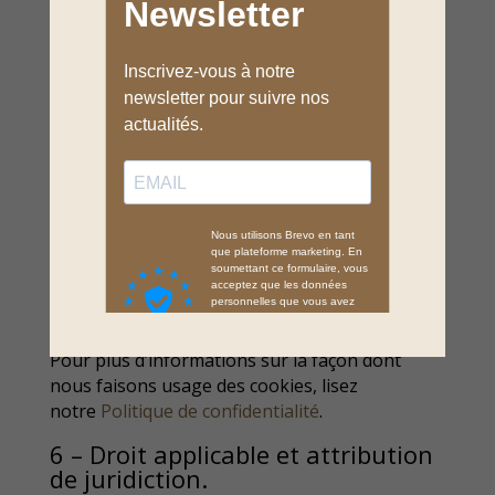
Un « cookie » est un fichier de petite taille qui
enregistre des informations relatives à la
navigation d’un utilisateur sur un site. Les
données ainsi obtenues permettent d’obtenir
des mesures de fréquentation, par exemple.
Vous avez la possibilité d’accepter ou de
refuser les cookies en modifiant les paramètres
de votre navigateur. Aucun cookie ne sera
déposé sans votre consentement.
Les cookies sont enregistrés pour une durée
maximale de 1 mois.
Pour plus d’informations sur la façon dont
nous faisons usage des cookies, lisez
notre
Politique de confidentialité
.
6 – Droit applicable et attribution
de juridiction.