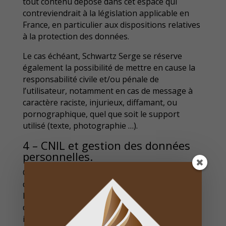
tout contenu déposé dans cet espace qui
contreviendrait à la législation applicable en
France, en particulier aux dispositions relatives
à la protection des données.
Le cas échéant, Schwartz Serge se réserve
également la possibilité de mettre en cause la
responsabilité civile et/ou pénale de
l’utilisateur, notamment en cas de message à
caractère raciste, injurieux, diffamant, ou
pornographique, quel que soit le support
utilisé (texte, photographie …).
4 – CNIL et gestion des données
personnelles.
Conformément aux dispositions de la loi 78-17
du 6 janvier 1978 modifiée, l’utilisateur du site
https://ombrieres-coco.com dispose d’un droit
d’accès, de modification et de suppression des
informations collectées. Pour exercer ce droit,