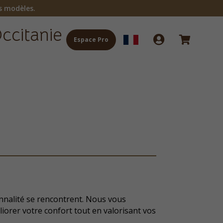
s modèles.
ccitanie


Espace Pro
onnalité se rencontrent. Nous vous
iorer votre confort tout en valorisant vos