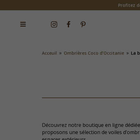
Profitez d


^


Acceuil
Ombrières Coco d’Occitanie
La b
9
9
Découvrez notre boutique en ligne dédiée 
proposons une sélection de voiles d’ombra
espaces extérieurs.