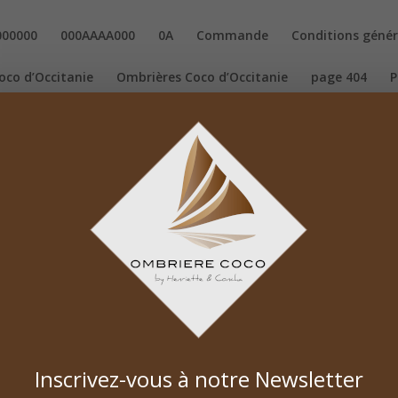
000000
000AAAA000
0A
Commande
Conditions génér
oco d’Occitanie
Ombrières Coco d’Occitanie
page 404
P
 ombrières coco
Politique de confidentialité
Politique de c
de la demande de devis
Voile d’ombrage sur mesure
Inscrivez-vous à notre Newsletter