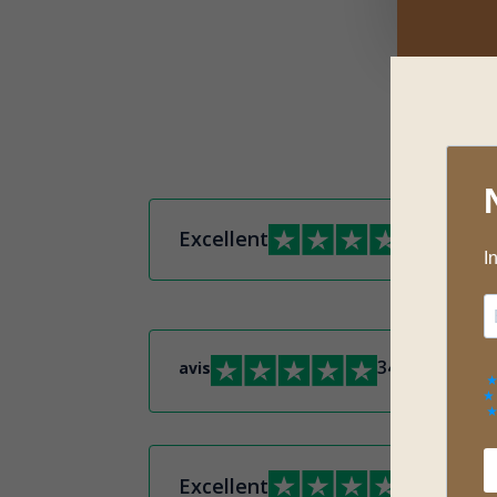
Excellent
Trus
347
Trus
Excellent
Trus