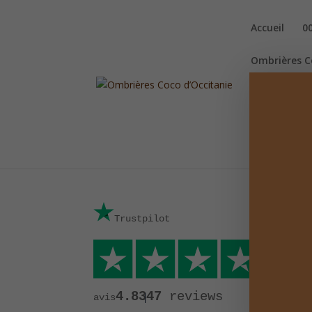
Accueil
0
Ombrières C
Point presse
Validation 
Trustpilot
4.8
347
reviews