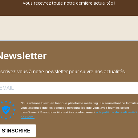
Vous recevrez toute notre dernière actualitée !
Check out our
347
Trustpilot
tpilot
tpilot
tpilot