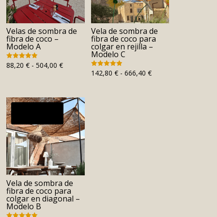
Velas de sombra de
Vela de sombra de
fibra de coco –
fibra de coco para
Modelo A
colgar en rejilla –
Modelo C
Rango
88,20
€
-
504,00
€
Valorado
con
Rango
142,80
€
-
666,40
€
Valorado
de
4.91
con
de 5
de
4.94
precios:
de 5
precios:
desde
desde
88,20 €
¡Oferta!
142,80 €
hasta
hasta
504,00 €
666,40 €
Vela de sombra de
fibra de coco para
colgar en diagonal –
Modelo B