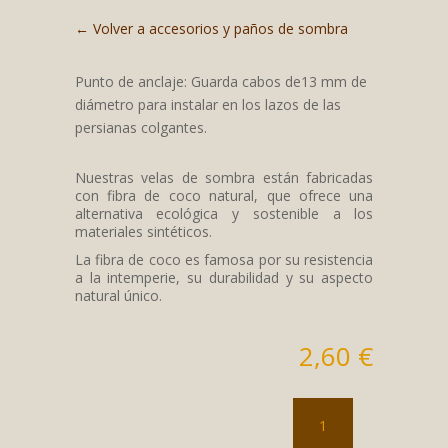
con
5.00
de
← Volver a accesorios y paños de sombra
5 en base
a
valoracione
s de
Punto de anclaje: Guarda cabos de13 mm de
clientes
diámetro para instalar en los lazos de las
persianas colgantes.
Nuestras velas de sombra están fabricadas
con fibra de coco natural, que ofrece una
alternativa ecológica y sostenible a los
materiales sintéticos.
La fibra de coco es famosa por su resistencia
a la intemperie, su durabilidad y su aspecto
natural único.
2,60
€
Punto
de
anclaje: