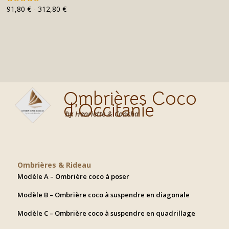
Rango
91,80
€
-
312,80
€
Valorado
con
de
4.95
de 5
precios:
desde
91,80 €
hasta
312,80 €
Ombrières Coco
d’Occitanie
by Henriette & Concha
Ombrières & Rideau
Modèle A – Ombrière coco à poser
Modèle B – Ombrière coco à suspendre en diagonale
Modèle C – Ombrière coco à suspendre en quadrillage