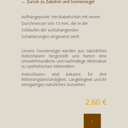
← Zurück zu Zubehör und Sonnensegel
von 5,
basierend
auf
Kundenbewe
Aufhängepunkt: Herzkabelschuh mit einem
rtungen
Durchmesser von 13 mm, der in die
Schlaufen der aufzuhängenden
Schattierungen eingesetzt wird!
Unsere Sonnensegel werden aus natürlichen
Kokosfasern hergestellt und bieten eine
umweltfreundliche und nachhaltige Alternative
zu synthetischen Materialien.
Kokosfasern sind bekannt für ihre
Witterungsbeständigkeit, Langlebigkeit und ihr
einzigartiges natürliches Aussehen.
2,60
€
Befestigungspunkt:
Kausche
Menge