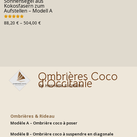
Sonnensegel aus
Kokosfasern zum
Aufstellen – Modell A
Preisspanne:
88,20
€
–
504,00
€
Bewertet mit
4.91
88,20 €
von 5
bis
504,00 €
Ombrières Coco
d’Occitanie
by Henriette & Concha
Ombrières & Rideau
Modèle A – Ombrière coco à poser
Modèle B – Ombrière coco à suspendre en diagonale