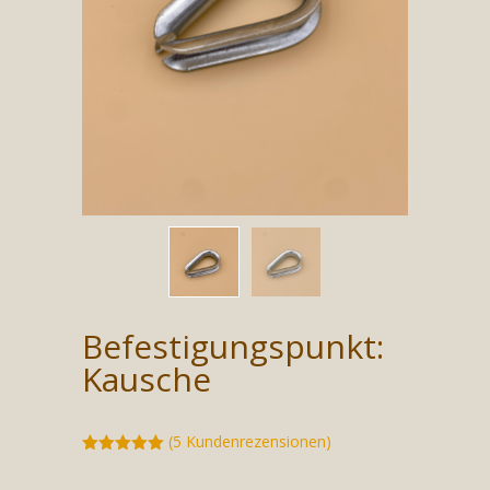
Befestigungspunkt:
Kausche
(
5
Kundenrezensionen)
Bewertet
mit
5.00