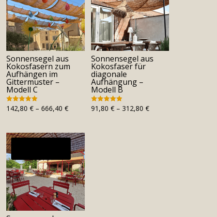
Sonnensegel aus
Sonnensegel aus
Kokosfasern zum
Kokosfaser für
Aufhängen im
diagonale
Gittermuster –
Aufhängung –
Modell C
Modell B
Preisspanne:
Preisspanne:
142,80
€
–
666,40
€
91,80
€
–
312,80
€
Bewertet mit
Bewertet mit
4.94
4.95
142,80 €
91,80 €
von 5
von 5
bis
bis
666,40 €
312,80 €
Angebot!