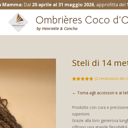
lla Mamma:
Dal
20 aprile al 31 maggio 2026
, approfitta del
Ombrières Coco d’O
by
Henriette & Concha
Steli di 14 me
(
2
recensioni dei cl
Valutato
5.00
su 5
← Torna agli accessori e ai te
su base
di
recensioni
Prodotte con cura e precisione
superiore.
Grazie alla loro generosa lung
offrono una grande flessibilità