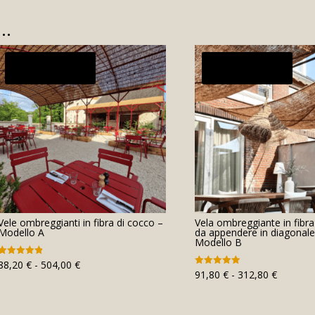
e…
In offerta!
In offerta!
Vele ombreggianti in fibra di cocco –
Vela ombreggiante in fibra
Modello A
da appendere in diagonale
Modello B
Fascia
88,20
€
-
504,00
€
Valutato
4.91
Fascia
91,80
€
-
312,80
€
Valutato
di
su 5
4.95
di
su 5
prezzo:
prezzo:
da