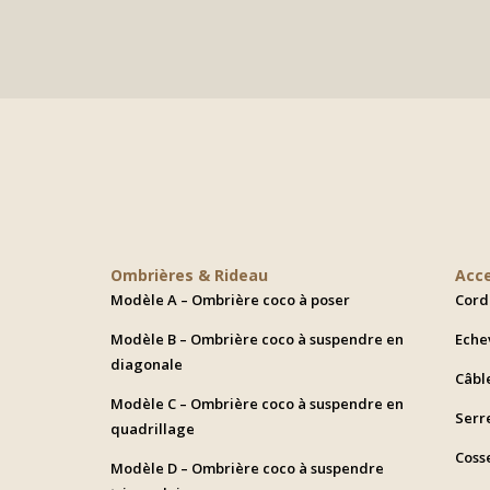
da
142,80 €
a
666,40 €
Ombrières & Rideau
Acc
Modèle A – Ombrière coco à poser
Cord
Modèle B – Ombrière coco à suspendre en
Eche
diagonale
Câbl
Modèle C – Ombrière coco à suspendre en
Serr
quadrillage
Coss
Modèle D – Ombrière coco à suspendre