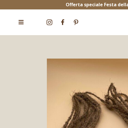
Offerta speciale Festa de


^

