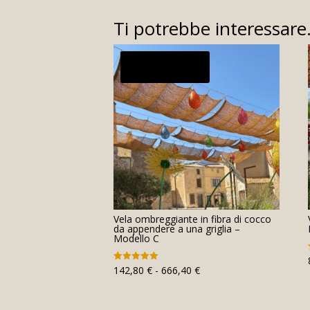
Ti potrebbe interessar
In offerta!
Vela ombreggiante in fibra di cocco
da appendere a una griglia –
Modello C
Fascia
142,80
€
-
666,40
€
Valutato
4.94
di
su 5
prezzo: