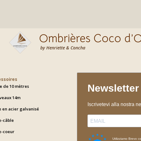
da
88,20 €
91,80 €
a
a
504,00 €
312,80 
Ombrières Coco d’O
by Henriette & Concha
essoires
e de 10 mètres
veaux 14m
e en acier galvanisé
e-câble
e-coeur