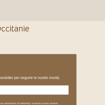
€
ccitanie