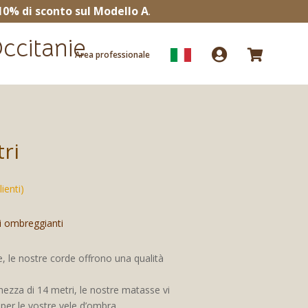
10% di sconto sul Modello A
.
ccitanie


Area professionale
tri
ienti)
li ombreggianti
, le nostre corde offrono una qualità
hezza di 14 metri, le nostre matasse vi
 per le vostre vele d’ombra.