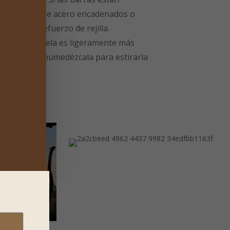
tale cables de acero encadenados o
 tiene un refuerzo de rejilla.
maño: Si la tela es ligeramente más
 (5-10 cm), humedézcala para estirarla