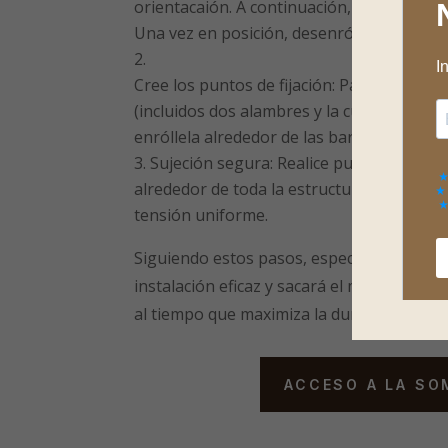
orientacaión. A continuación, enróllela y c
Una vez en posición, desenróllala complet
Cree los puntos de fijación: Pase una cuer
(incluidos dos alambres y la cuerda perime
enróllela alrededor de las barras de sopor
Sujeción segura: Realice puntos de suje
alrededor de toda la estructura, teniend
tensión uniforme.
Siguiendo estos pasos, específicos del mo
instalación eficaz y sacará el máximo par
al tiempo que maximiza la durabilidad de la
ACCESO A LA SO