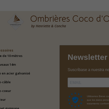
Ombrières Coco d’O
by Henriette & Concha
essoires
e de 10 mètres
veaux 14m
e en acier galvanisé
e-câble
e-coeur
deur
het gymnase