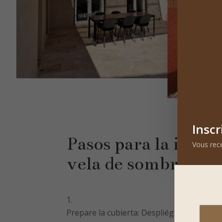
Inscr
Pasos para la instal
Vous rece
vela de sombra
Prepare la cubierta: Despliéguela en el 