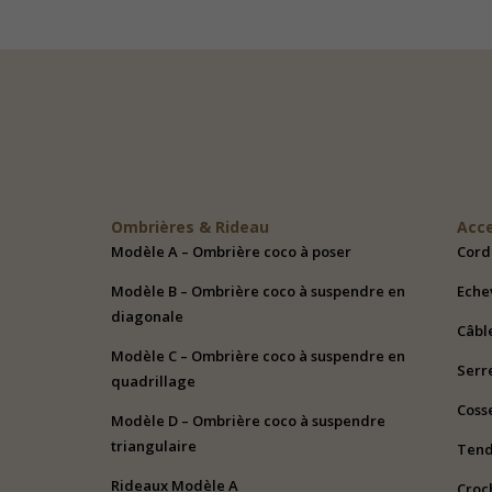
Ombrières & Rideau
Acc
Modèle A – Ombrière coco à poser
Cord
Modèle B – Ombrière coco à suspendre en
Eche
diagonale
Câbl
Modèle C – Ombrière coco à suspendre en
Serr
quadrillage
Coss
Modèle D – Ombrière coco à suspendre
triangulaire
Ten
Rideaux Modèle A
Croc