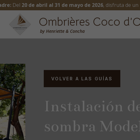
adre:
Del
20 de abril al 31 de mayo de 2026
, disfruta de un
Ombrières Coco d’O
by
Henriette & Concha
VOLVER A LAS GUÍAS
Instalación de
sombra Model