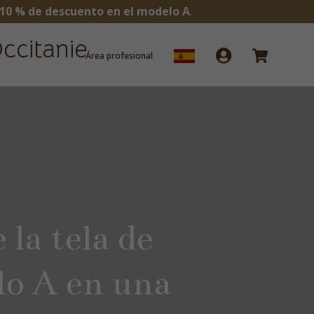
10 % de descuento en el modelo A
.
ccitanie


Área profesional
 la tela de
o A en una