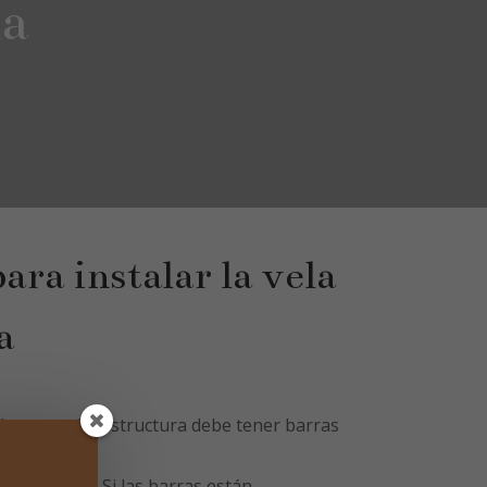
ía
ara instalar la vela
a
de apoyo: La estructura debe tener barras
80 cm.
ión mayor: Si las barras están