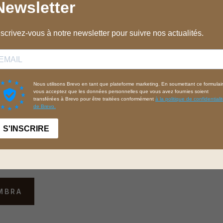
olóquela en la pérgola.
amente y ajústala.
da por la trama de la tela
tral) y, a continuación,
te de la pérgola.
ción cada 25 ó 30 cm
o cuidado de mantener una
delo A, garantizará una
tido a su zona de sombra,
 tela.
MBRA