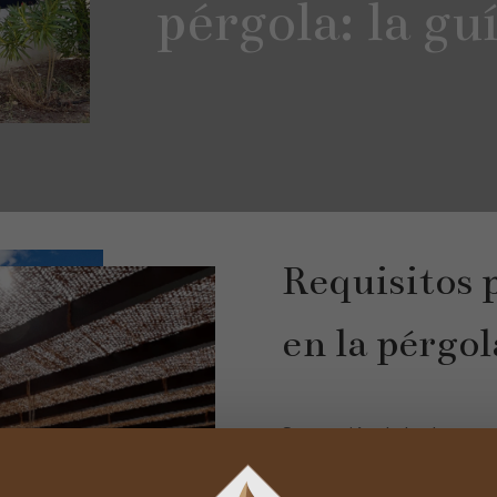
pérgola: la gu
Requisitos p
en la pérgol
Separación de las barras 
separadas un máximo de 
Opciones para una separac